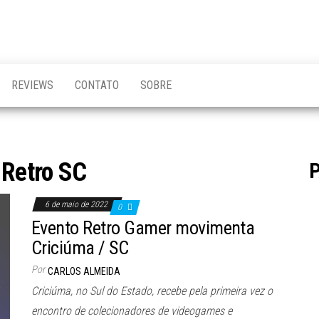
REVIEWS
CONTATO
SOBRE
:
Retro SC
6 de maio de 2022
0
Evento Retro Gamer movimenta
Criciúma / SC
Por
CARLOS ALMEIDA
Criciúma, no Sul do Estado, recebe pela primeira vez o
encontro de colecionadores de videogames e