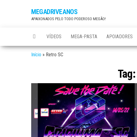
Skip
MEGADRIVEANOS
to
APAIXONADOS PELO TODO PODEROSO MEGÃO!
the
content
VÍDEOS
MEGA-PASTA
APOIADORES
Início
»
Retro SC
Tag