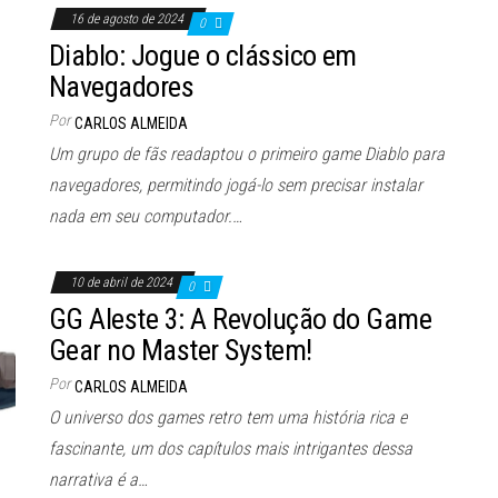
16 de agosto de 2024
0
Diablo: Jogue o clássico em
Navegadores
Por
CARLOS ALMEIDA
Um grupo de fãs readaptou o primeiro game Diablo para
navegadores, permitindo jogá-lo sem precisar instalar
nada em seu computador.…
10 de abril de 2024
0
GG Aleste 3: A Revolução do Game
Gear no Master System!
Por
CARLOS ALMEIDA
O universo dos games retro tem uma história rica e
fascinante, um dos capítulos mais intrigantes dessa
narrativa é a…