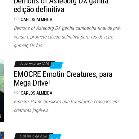
Demons of Asteborg DX ganha
edição definitiva
Por
CARLOS ALMEIDA
Demons of Asteborg DX ganha campanha final de pré-
venda e promete edição definitiva para fãs de retro
gaming Os fãs…
21 de maio de 2026
0
EMOCRE Emotin Creatures, para
Mega Drive!
Por
CARLOS ALMEIDA
Emocre: Game brasileiro que transforma emoções em
criaturas jogáveis
5 de maio de 2026
0