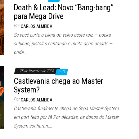
Death & Lead: Novo “Bang-bang”
para Mega Drive
Por
CARLOS ALMEIDA
Se você curte o clima do velho oeste raiz — poeira
subindo, pistolas cantando e muita ação arcade —
pode…
28 de fevereiro de 2026
0
Castlevania chega ao Master
System?
Por
CARLOS ALMEIDA
Castlevania finalmente chega ao Sega Master System
em port feito por fã Por décadas, os donos do Master
System sonharam…