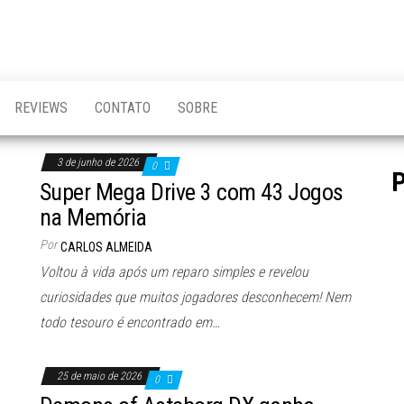
REVIEWS
CONTATO
SOBRE
3 de junho de 2026
0
Super Mega Drive 3 com 43 Jogos
na Memória
Por
CARLOS ALMEIDA
Voltou à vida após um reparo simples e revelou
curiosidades que muitos jogadores desconhecem! Nem
todo tesouro é encontrado em…
25 de maio de 2026
0