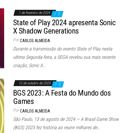
1 de fevereiro de 2024
0
State of Play 2024 apresenta Sonic
X Shadow Generations
Por
CARLOS ALMEIDA
Durante a transmissão do evento State of Play nesta
ultima Segunda-feira, a SEGA revelou sua mais recente
criação, Sonic X…
12 de outubro de 2023
0
BGS 2023: A Festa do Mundo dos
Games
Por
CARLOS ALMEIDA
São Paulo, 13 de agosto de 2024 — A Brasil Game Show
(BGS) 2023 fez história ao reunir milhares de…