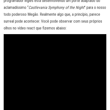
programador inglês está desenvolvendo um porte adaptado do
aclamadíssimo “
Castlevania Symphony of the Night
” para o nosso
todo poderoso Megão. Realmente algo que, a princípio, parece
surreal pode acontecer. Você pode observar com seus próprios
olhos no vídeo react que fizemos abaixo: