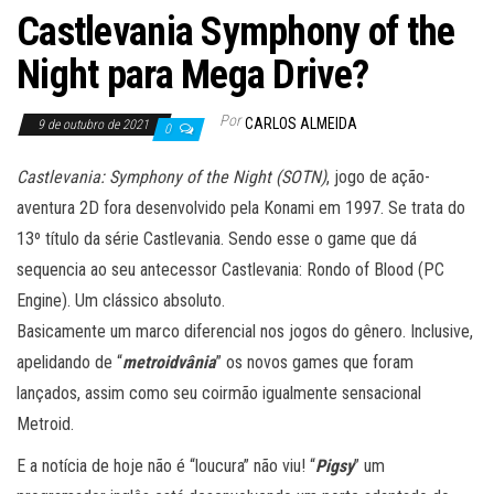
Castlevania Symphony of the
Night para Mega Drive?
Por
CARLOS ALMEIDA
9 de outubro de 2021
0
Castlevania: Symphony of the Night (SOTN)
, jogo de ação-
aventura 2D fora desenvolvido pela Konami em 1997. Se trata do
13º título da série Castlevania. Sendo esse o game que dá
sequencia ao seu antecessor Castlevania: Rondo of Blood (PC
Engine). Um clássico absoluto.
Basicamente um marco diferencial nos jogos do gênero. Inclusive,
apelidando de “
metroidvânia
” os novos games que foram
lançados, assim como seu coirmão igualmente sensacional
Metroid.
E a notícia de hoje não é “loucura” não viu! “
Pigsy
” um