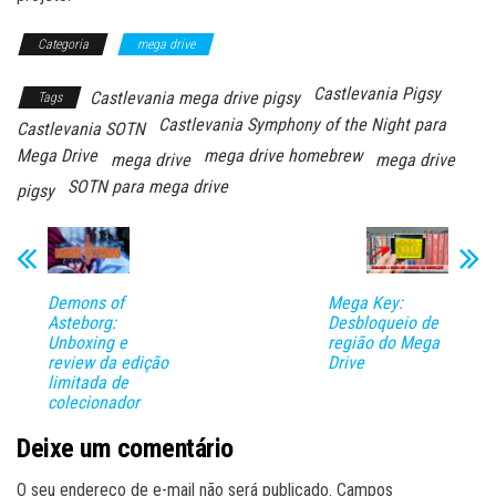
Categoria
mega drive
Castlevania Pigsy
Castlevania mega drive pigsy
Tags
Castlevania Symphony of the Night para
Castlevania SOTN
Mega Drive
mega drive homebrew
mega drive
mega drive
SOTN para mega drive
pigsy
Demons of
Mega Key:
Asteborg:
Desbloqueio de
Unboxing e
região do Mega
review da edição
Drive
limitada de
colecionador
Deixe um comentário
O seu endereço de e-mail não será publicado.
Campos