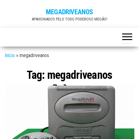
Skip
MEGADRIVEANOS
to
APAIXONADOS PELO TODO PODEROSO MEGÃO!
the
content
Início
»
megadriveanos
Tag:
megadriveanos