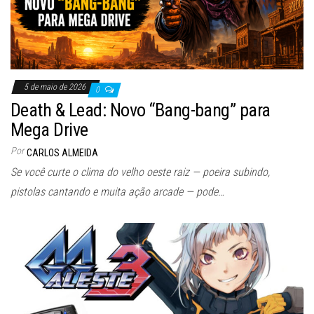
5 de maio de 2026
0
Death & Lead: Novo “Bang-bang” para
Mega Drive
Por
CARLOS ALMEIDA
Se você curte o clima do velho oeste raiz — poeira subindo,
pistolas cantando e muita ação arcade — pode…