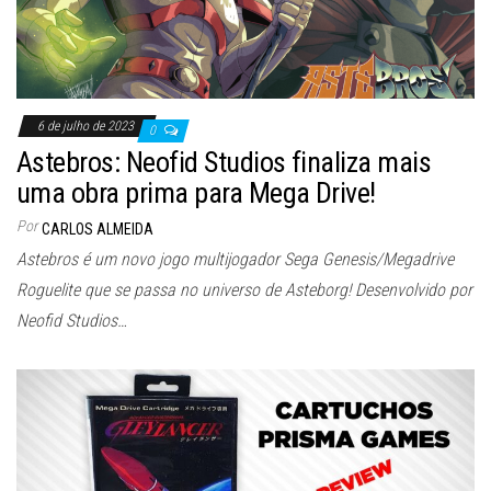
6 de julho de 2023
0
Astebros: Neofid Studios finaliza mais
uma obra prima para Mega Drive!
Por
CARLOS ALMEIDA
Astebros é um novo jogo multijogador Sega Genesis/Megadrive
Roguelite que se passa no universo de Asteborg! Desenvolvido por
Neofid Studios…