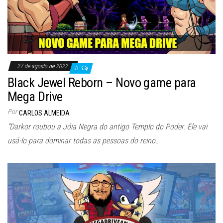
27 de agosto de 2022
0
Black Jewel Reborn – Novo game para
Mega Drive
Por
CARLOS ALMEIDA
“Darkor roubou a Jóia Negra do antigo Templo do Poder. Ele vai
usá-lo para dominar todas as pessoas do reino…