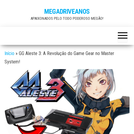
Skip
MEGADRIVEANOS
to
APAIXONADOS PELO TODO PODEROSO MEGÃO!
the
content
Início
»
GG Aleste 3: A Revolução do Game Gear no Master
System!