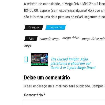
A critério de curiosidade, o Mega Drive Mini 2 será l
R$400,00. Espero (sem esperança alguma! kkk) que che
não informou uma data para um possível lançamento no
Categoria
mega drive
mega drive
console sega
mega drive min
Tags
Sega
The Cursed Knight: Ação,
plataforma e shoot’em up!
Game 3 in 1 para Mega Drive!
Deixe um comentário
O seu endereço de e-mail não será publicado.
Campos 
Comentário
*