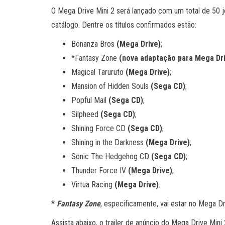
O Mega Drive Mini 2 será lançado com um total de 50 
catálogo. Dentre os títulos confirmados estão:
Bonanza Bros
(Mega Drive)
;
*Fantasy Zone
(nova adaptação para Mega Dr
Magical Taruruto
(Mega Drive)
;
Mansion of Hidden Souls
(Sega CD)
;
Popful Mail
(Sega CD)
;
Silpheed
(Sega CD)
;
Shining Force CD
(Sega CD)
;
Shining in the Darkness
(Mega Drive)
;
Sonic The Hedgehog CD
(Sega CD)
;
Thunder Force IV
(Mega Drive)
;
Virtua Racing
(Mega Drive)
.
*
Fantasy Zone
, especificamente, vai estar no Mega Dr
Assista abaixo, o trailer de anúncio do Mega Drive Mini 