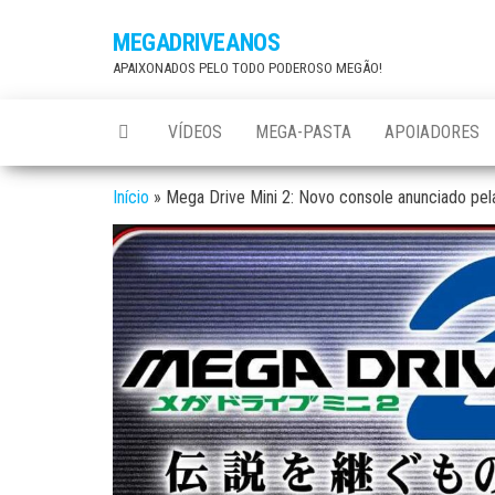
Skip
MEGADRIVEANOS
to
APAIXONADOS PELO TODO PODEROSO MEGÃO!
the
content
VÍDEOS
MEGA-PASTA
APOIADORES
Início
»
Mega Drive Mini 2: Novo console anunciado pe