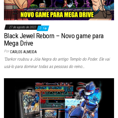
27 de agosto de 2022
0
Black Jewel Reborn – Novo game para
Mega Drive
Por
CARLOS ALMEIDA
“Darkor roubou a Jóia Negra do antigo Templo do Poder. Ele vai
usá-lo para dominar todas as pessoas do reino…