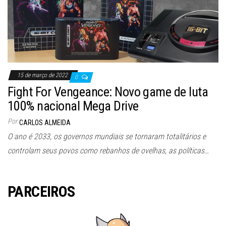
15 de março de 2022
0
Fight For Vengeance: Novo game de luta
100% nacional Mega Drive
Por
CARLOS ALMEIDA
O ano é 2033, os governos mundiais se tornaram totalitários e
controlam seus povos como rebanhos de ovelhas, as políticas…
PARCEIROS