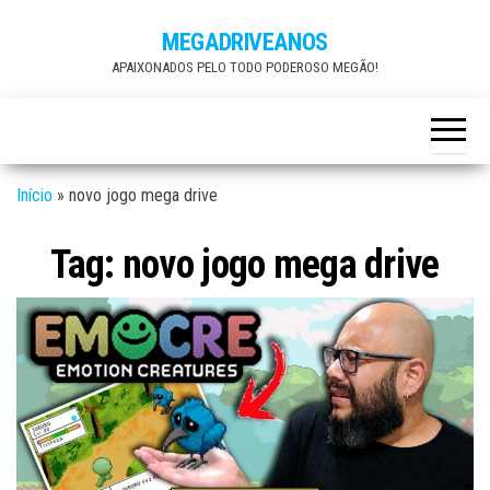
Skip
MEGADRIVEANOS
to
APAIXONADOS PELO TODO PODEROSO MEGÃO!
the
content
Início
»
novo jogo mega drive
Tag:
novo jogo mega drive