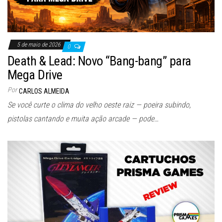
5 de maio de 2026
0
Death & Lead: Novo “Bang-bang” para
Mega Drive
Por
CARLOS ALMEIDA
Se você curte o clima do velho oeste raiz — poeira subindo,
pistolas cantando e muita ação arcade — pode…