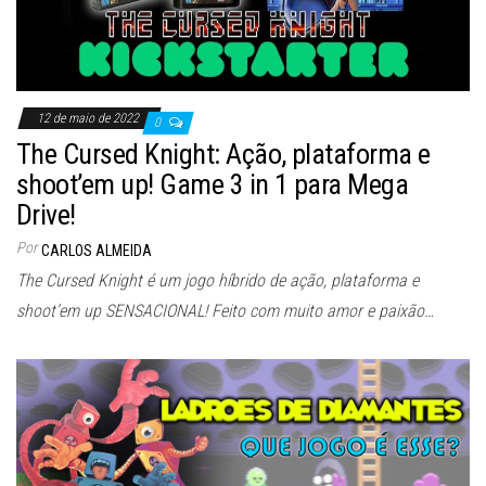
12 de maio de 2022
0
The Cursed Knight: Ação, plataforma e
shoot’em up! Game 3 in 1 para Mega
Drive!
Por
CARLOS ALMEIDA
The Cursed Knight é um jogo híbrido de ação, plataforma e
shoot’em up SENSACIONAL! Feito com muito amor e paixão…